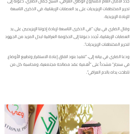
جدد الأمين العام للمشروع الوطني العراقي، الشيخ جمال الضاري، دعوته إلى
تحرير المختطفات الإيزيديات على يد العصابات الإرهابية، في الذكرى التاسعة
للإبادة الإيزيدية.
وقال الضاري في بيان: “في الذكرى التاسعة لإبادة إخوتنا الإيزيديين على يد
العصابات الإرهابية، نُجدد دعوتنا إلى الحكومة العراقية لبذل المزيد من الجهود
لتحرير المختطفات الإيزيديات”.
ودعا الضاري في بيانه إلى، “تنفيذ بنود اتفاق إعادة الاستقرار وتطبيع الأوضاع
في سنجار” مشدداً على “أهمية عقد مصالحة مجتمعية، ومحاسبة كل من
تلطخت يداه بالدم العراقي”.