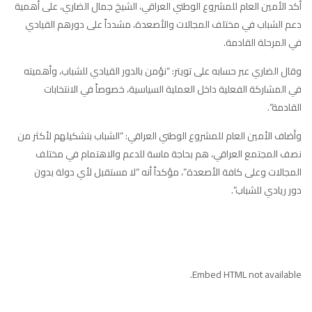
أكد الأمين العام للمشروع الوطني العراقي، الشيخ جمال الضاري، على أهمية
دعم الشباب في مختلف المجالات والأصعدة، مشدداً على دورهم القيادي
في المرحلة القادمة.
وقال الضاري عبر حسابه على تويتر: “نؤمن بالدور القيادي للشباب، وأهميته
في المشاركة الفعلية داخل العملية السياسية، خصوصاً في الانتخابات
القادمة”.
وأضاف الأمين العام للمشروع الوطني العراقي: “الشباب بتشكيلهم لأكثر من
نصف المجتمع العراقي، هم بحاجة ماسة للدعم والاهتمام في مختلف
المجالات وعلى كافة الأصعدة”، مؤكداً أنه “لا مستقبل لأي دولة بدون
دور ريادي للشباب”.
Embed HTML not available.