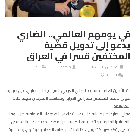
في يومهم العالمي.. الضاري
يدعو إلى تدويل قضية
المختفين قسراً في العراق
أغسطس 30, 2023
admin
الاخبار
0
0
أكد الأمين العام للمشروع الوطني العراقي، الشيخ جمال الضاري، على ضرورة
تدويل قضية المختفين قسراً في العراق ومحاسبة المجرمين مهما كانت
انتماءاتهم.
وقال الضاري عبر حسابه على توتير “تقاعس الحكومات المتعاقبة، عن الوفاء
بالتزاماتها القانونية والأخلاقية، للكشف عن مصير المختطفين والمختفين
قسرياً، يؤكد ضرورة تدويل هذا الملف لإنصاف الضحايا وعوائلهم، ومحاسبة