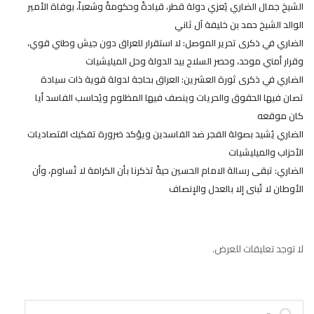
الشيخ جمال الضاري يُعزي دولة قطر، قيادةً وحكومةً وشعباً، بوفاة الأمير
الوالد الشيخ حمد بن خليفة آل ثاني
الضاري في ذكرى تحرير الموصل: لا استقرار للعراق دون جيش وطني قوي،
وقرار أمني موحد، وحصر السلاح بيد الدولة وحل الميليشيات
الضاري في ذكرى ثورة العشرين: العراق بحاجة لدولة قوية ذات سيادة
تصان فيها الحقوق والحريات وينصف فيها المظلوم ويُحاسب الفاسد أيا
كان موقعه
الضاري يُشيد بصولة الفجر ضد الفاسدين ويؤكد ضرورة تفكيك اقتصاديات
الأحزاب والميليشيات
الضاري: تبقى رسالة الامام الحسين حيةً تذكرنا بأن الكرامة لا تُساوم، وأن
الأوطان لا تُبنى إلا بالعدل والإنصاف
لا توجد تعليقات للعرض.