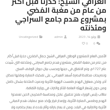
العراقي الشيخ: حذرنا قبل أكثر
من عام من مغبة المُضي
بمشروع هدم جامع السراجي
ومئذنته
يوليو 14, 2023
admin
Uncategorized
0
0
الأمين العام للمشروع الوطني العراقي الشيخ جمال
الضاري: حذرنا قبل أكثر
من عام من مغبة المُضي بمشروع هدم جامع
السراجي ومئذنته التي شُيدت
عام 1727م، وتم الاتفاق في حينها وبحسب بيان ديوان الوقف السني
وتصريحات محافظ البصرة أسعد العيداني، على تفكيك المنارة ونقلها لمكان
آخر، ولكن معاول الهدم طمست الهوية الأثرية ودمرت المئذنة بشكل كامل
ومن دون إشعار الهيئة العامة للآثار والتراث في وزارة الثقافة.
نطالب رئيس الوزراء بفتح تحقيق عاجل ومحاسبة المخربين الذين تعمدوا
الهدم وطمس المنارة الأثرية، وإصدار قرار يؤكد منع عمليات هدم المباني
الأثرية والتراثية في البلاد، ومن لا يعتز بتراثه وآثار بلاده لا يعتز بحاضره ولا