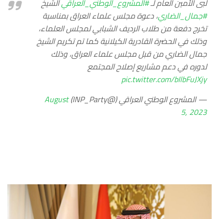
لبى الأمين العام لـ
#المشروع_الوطني_العراقي
الشيخ
#جمال_الضاري
، دعوة مجلس علماء العراق بمناسبة
تخرج دفعة من طلاب الرديف الشبابي لمجلس العلماء،
وذلك في الحضرة القادرية الكيلانية كما تم تكريم الشيخ
جمال الضاري من قبل مجلس علماء العراق، وذلك
لدوره في دعم مشاريع إصلاح المجتمع
pic.twitter.com/bIlbFuJXjy
— المشروع الوطني العراقي (@INP_Party)
August
5, 2023