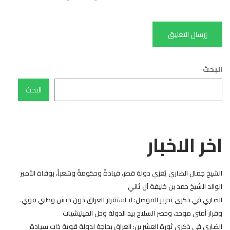
البحث
البحث
اخر الاخبار
الشيخ جمال الضاري يُعزي دولة قطر، قيادةً وحكومةً وشعباً، بوفاة الأمير
الوالد الشيخ حمد بن خليفة آل ثاني
الضاري في ذكرى تحرير الموصل: لا استقرار للعراق دون جيش وطني قوي،
وقرار أمني موحد، وحصر السلاح بيد الدولة وحل الميليشيات
الضاري في ذكرى ثورة العشرين: العراق بحاجة لدولة قوية ذات سيادة