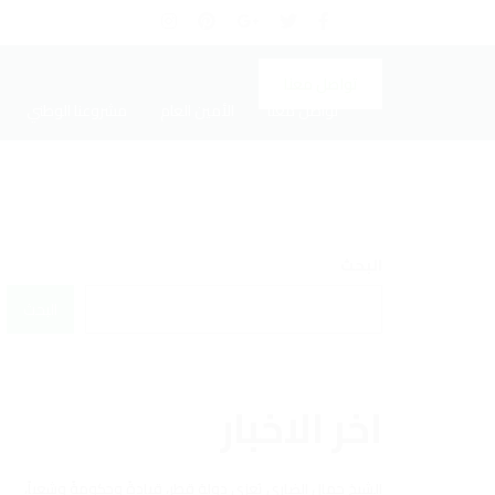
تواصل معنا
تواصل معنا
الأمين العام
مشروعنا الوطني
البحث
البحث
اخر الاخبار
الشيخ جمال الضاري يُعزي دولة قطر، قيادةً وحكومةً وشعباً،