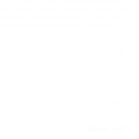
بمناسبة احتفالهم بعيد القيامة المجيد، راجياً من الله أن يعيده على الجميع با
وفي هذه المناسبة، نؤكد مجدداً على أهمية التمسك بقيم التعايش والوح
المسيحيين، والعمل على تحسين ظروفهم لتشجيعهم على العودة والمساهم
كل عام وأنتم بخير، وعسى أن يعم السلام والطمأنينة العراق والعالم أجمع.
NEXT
اترك تعليقاً