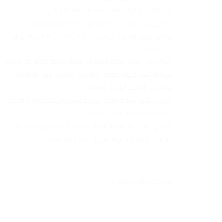
بوفاة الأمير الوالد الشيخ حمد بن خليفة آل ثاني
الضاري في ذكرى تحرير الموصل: لا استقرار للعراق دون جيش
وطني قوي، وقرار أمني موحد، وحصر السلاح بيد الدولة وحل
الميليشيات
الضاري في ذكرى ثورة العشرين: العراق بحاجة لدولة قوية ذات
سيادة تصان فيها الحقوق والحريات وينصف فيها المظلوم
ويُحاسب الفاسد أيا كان موقعه
الضاري يُشيد بصولة الفجر ضد الفاسدين ويؤكد ضرورة تفكيك
اقتصاديات الأحزاب والميليشيات
الضاري: تبقى رسالة الامام الحسين حيةً تذكرنا بأن الكرامة لا
تُساوم، وأن الأوطان لا تُبنى إلا بالعدل والإنصاف
لا توجد تعليقات للعرض.