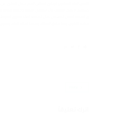
الأمين العام للمشروع الوطني العراقي الشيخ جمال الضاري: في 
دستوري لا يقبل التهاون، وأن استقلال القضاء وحصانة قراراته مبدأ
إن القضاء العادل المستقل يمثل الضمانة العليا لحقوق المواطني
سيادة القانون، وبما يحقق العدالة، ويحفظ النظام العام، ويصو
PREV
اترك تعليقاً