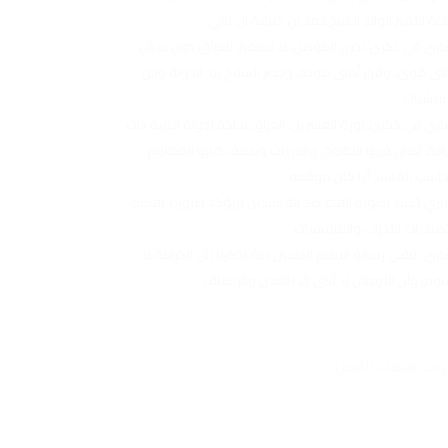
اة الأمير الوالد الشيخ حمد بن خليفة آل ثاني
اري في ذكرى تحرير الموصل: لا استقرار للعراق دون جيش
ي قوي، وقرار أمني موحد، وحصر السلاح بيد الدولة وحل
يليشيات
اري في ذكرى ثورة العشرين: العراق بحاجة لدولة قوية ذات
دة تصان فيها الحقوق والحريات وينصف فيها المظلوم
حاسب الفاسد أيا كان موقعه
اري يُشيد بصولة الفجر ضد الفاسدين ويؤكد ضرورة تفكيك
صاديات الأحزاب والميليشيات
اري: تبقى رسالة الامام الحسين حيةً تذكرنا بأن الكرامة لا
اوم، وأن الأوطان لا تُبنى إلا بالعدل والإنصاف
توجد تعليقات للعرض.