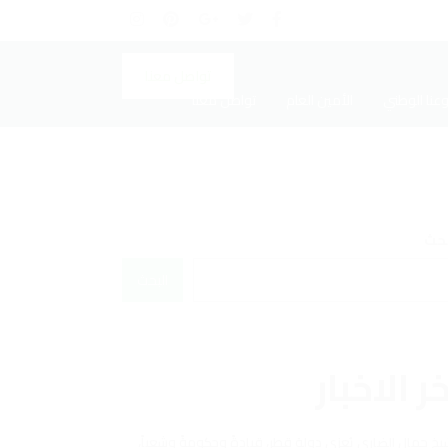
تواصل معنا
عنا الوطني
الأمين العام
تواصل معنا
بحث
البحث
ر الاخبار
يخ جمال الضاري يُعزي دولة قطر، قيادةً وحكومةً وشعباً،