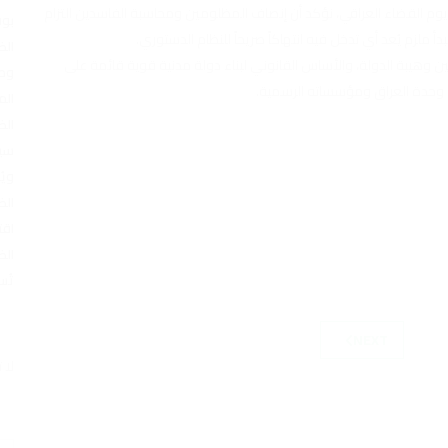
يوم القضاء العراقي، نؤكد أن إنصاف المظلومين ومحاسبة الفاسدين التزام
بوف
 ملزم يُعد أي تدخل فيه انتهاكاً صريحاً للنظام الدستوري.
الض
ن وهيبة الدولة، والأساس القانوني لبناء دولة مدنية قوية قائمة على
وطن
ن وحدة العراق ومؤسساته الرسمية.
الم
الض
سيا
ويُ
الض
اقت
الض
تُس
NEXT
لا 