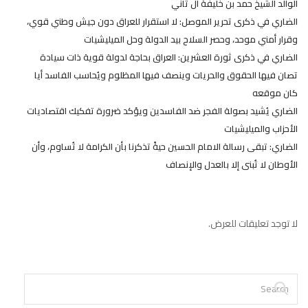
الوالد الشيخ حمد بن خليفة آل ثاني
الضاري في ذكرى تحرير الموصل: لا استقرار للعراق دون جيش وطني قوي،
وقرار أمني موحد، وحصر السلاح بيد الدولة وحل الميليشيات
الضاري في ذكرى ثورة العشرين: العراق بحاجة لدولة قوية ذات سيادة
تصان فيها الحقوق والحريات وينصف فيها المظلوم ويُحاسب الفاسد أيا
كان موقعه
الضاري يُشيد بصولة الفجر ضد الفاسدين ويؤكد ضرورة تفكيك اقتصاديات
الأحزاب والميليشيات
الضاري: تبقى رسالة الامام الحسين حيةً تذكرنا بأن الكرامة لا تُساوم، وأن
الأوطان لا تُبنى إلا بالعدل والإنصاف
لا توجد تعليقات للعرض.