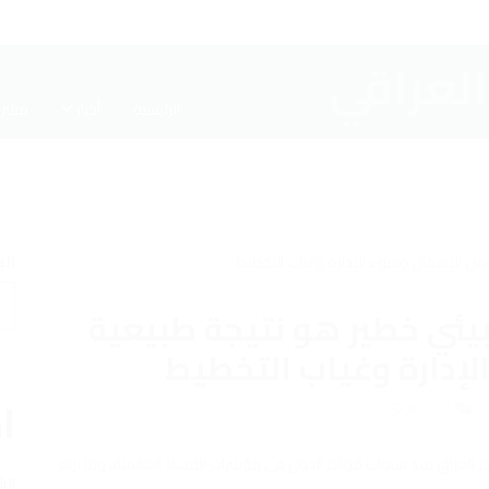
الرئيسية
أخبار
مشرو
ال
بيئي خطير هو نتيجة طبيعية
إدارة وغياب التخطيط
اخ
0
0
ر العراق منذ سنوات قوائم الدول في مؤشرات الفساد العالمية، وما نراه
الش