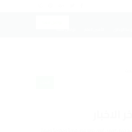
تواصل معنا
عنا الوطني
الأمين العام
تواصل معنا
بحث
البحث
ر الاخبار
يخ جمال الضاري يُعزي دولة قطر، قيادةً وحكومةً وشعباً،