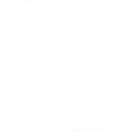
اليوم من تدهورٍ بيئي خطير هو نتيجة طبيعية لعقودٍ من الإهمال 
وهدر الثروات.
ولا تُعد المعامل غير النظامية أو إزالة المساحات الخضراء لصا
يهدد مستقبل البلاد وسلامة سكانها.
PREV
اترك تعليقاً