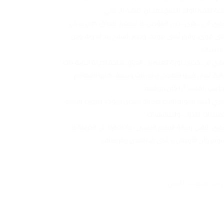
اة الأمير الوالد الشيخ حمد بن خليفة آل ثاني
اري في ذكرى تحرير الموصل: لا استقرار للعراق دون جيش
ي قوي، وقرار أمني موحد، وحصر السلاح بيد الدولة وحل
يليشيات
اري في ذكرى ثورة العشرين: العراق بحاجة لدولة قوية ذات
دة تصان فيها الحقوق والحريات وينصف فيها المظلوم
حاسب الفاسد أيا كان موقعه
اري يُشيد بصولة الفجر ضد الفاسدين ويؤكد ضرورة تفكيك
صاديات الأحزاب والميليشيات
اري: تبقى رسالة الامام الحسين حيةً تذكرنا بأن الكرامة لا
اوم، وأن الأوطان لا تُبنى إلا بالعدل والإنصاف
توجد تعليقات للعرض.