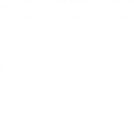
وسوء الإدارة وغياب التخطيط، إضافة إلى التجاوز المستمر على القوانين
بوف
الض
لح مشاريع استثمارية مشبوهة سوى أمثلة بسيطة على الانحطاط العام الذي
وطن
الم
الض
سيا
ويُ
الض
اقت
الض
تُس
NEXT
لا 