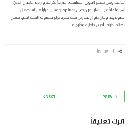
تحالفه ومن جميع القوى السياسية، احتراماً لكرامة وإرادة الناخبين الذين
أُهينوا علناً على لسان من يدعي تمثيلهم، وفشل مراراً في استحصال
حقوقهم، وكان طوال عشرين سنة مجرد ذراع منسوبة للسُنة لكنها تعمل
لصالح أطراف أخرى داخلية وخارجية.
NEXT
PREV
اترك تعليقاً