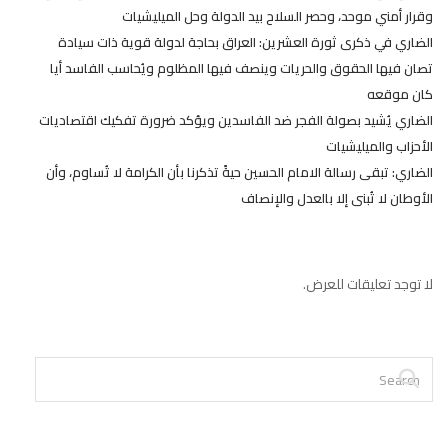
وقرار أمني موحد، وحصر السلاح بيد الدولة وحل الميليشيات
الضاري في ذكرى ثورة العشرين: العراق بحاجة لدولة قوية ذات سيادة
تصان فيها الحقوق والحريات وينصف فيها المظلوم ويُحاسب الفاسد أيا
كان موقعه
الضاري يُشيد بصولة الفجر ضد الفاسدين ويؤكد ضرورة تفكيك اقتصاديات
الأحزاب والميليشيات
الضاري: تبقى رسالة الامام الحسين حيةً تذكرنا بأن الكرامة لا تُساوم، وأن
الأوطان لا تُبنى إلا بالعدل والإنصاف
لا توجد تعليقات للعرض.