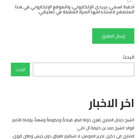
احفظ اسمي، بريدي الإلكتروني، والموقع الإلكتروني في هذا
المتصفح لاستخدامها المرة المقبلة في تعليقي.
البحث
البحث
اخر الاخبار
الشيخ جمال الضاري يُعزي دولة قطر، قيادةً وحكومةً وشعباً، بوفاة الأمير
الوالد الشيخ حمد بن خليفة آل ثاني
الضاري في ذكرى تحرير الموصل: لا استقرار للعراق دون جيش وطني قوي،