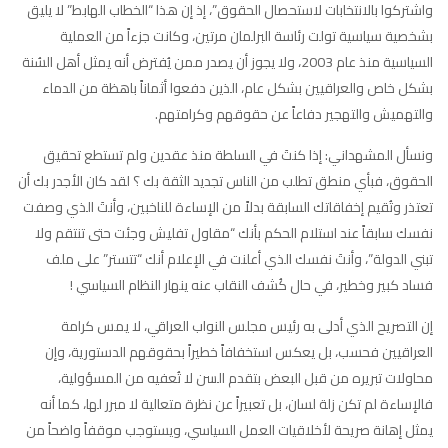
واشتركوا بالانتخابات لاستحصال الحقوق”، إذ إن هذا “الخطاب الهابط” لا يليق
بشخصية سياسية تولت رئاسة البرلمان مرتين، وكانت جزءاً من العملية
السياسية منذ عام 2003، ولا يجوز أن يصدر ممن يُفترض أنه يمثل أهل السُنة
بشكل خاص والعراقيين بشكل عام، الذين دفعوا أثماناً باهظة من الدماء
والتهميش والتهجير دفاعاً عن حقوقهم وكرامتهم.
ونسأل المشهداني: إذا كنتَ في السلطة منذ عقدين ولم تستطع تحقيق
الحقوق، فبأي منطق تطلب من الناس تجديد الثقة بك ؟ لقد كان الأجدر بك أن
تعتذر وتُقيم إخفاقاتك السابقة بدلاً من الإساءة للناخبين، وأنتَ الذي وصفت
نفسك سابقاً عند استلام الحكم بأنك “مقاول تفليش وجئت حتى تنتقم ولا
تبني الدولة”، وأنتَ نفسك الذي أعلنت في الإعلام أنك “تتستر” على ملف
فساد كبير وخطير، في حال كُشف النقاب عنه ينهار النظام السياسي !
إن التصريح الذي أدلى به رئيس مجلس النواب العراقي، لا يمس كرامة
العراقيين فحسب، بل يعكس استخفافاً خطيراً بحقوقهم الدستورية، وإن
محاولات تبريره من قبل البعض بتقدم السن لا تُعفيه من المسؤولية،
فالإساءة لم تكن زلة لسان، بل تعبيراً عن نظرة متعالية لا مبرر لها، كما أنه
يمثل إهانة صريحة لأخلاقيات العمل السياسي، ويستوجب موقفاً واضحاً من