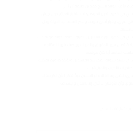
اة الأمير الوالد الشيخ حمد بن خليفة آل ثاني
اري في ذكرى تحرير الموصل: لا استقرار للعراق دون جيش
ي قوي، وقرار أمني موحد، وحصر السلاح بيد الدولة وحل
يليشيات
اري في ذكرى ثورة العشرين: العراق بحاجة لدولة قوية ذات
دة تصان فيها الحقوق والحريات وينصف فيها المظلوم
حاسب الفاسد أيا كان موقعه
اري يُشيد بصولة الفجر ضد الفاسدين ويؤكد ضرورة تفكيك
صاديات الأحزاب والميليشيات
اري: تبقى رسالة الامام الحسين حيةً تذكرنا بأن الكرامة لا
اوم، وأن الأوطان لا تُبنى إلا بالعدل والإنصاف
توجد تعليقات للعرض.