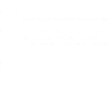
بوف
الض
ي ذكرى عاشوراء، نستحضر قيمًا ومعاني عميقة تجسدها قضية استشهاد
وطن
 وأصحابه الكرام، وهي درس خالد في مواجهة الظلم والفساد، ودعوة
الم
الض
 والظلم وطلب الإصلاح، لا يتم عبر الشعارات الطائفية ومحاولات بث الفرقة
سيا
ينية وسب ولعن أمهات المؤمنين والخلفاء الراشدين، بل يتم عبر التمسك
ويُ
راق قوي ومتماسك بشعبه الذي أثقلته الأزمات السياسية التي تعتاش على
الض
اقت
الض
تُس
لا 