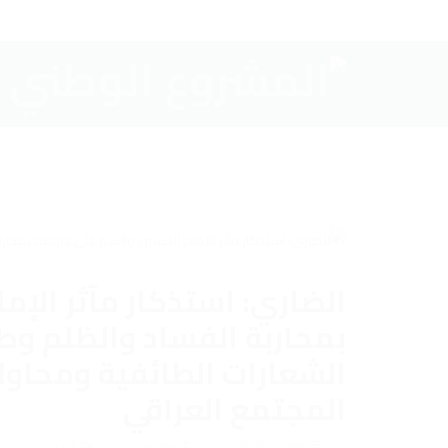
الضاري: استذكار مآثر الإم
بمحاربة الفساد والظلم وطلب
الشعارات الطائفية ومحاولا
المجتمع العراقي
يوليو 5, 2025
admin
الاخبار