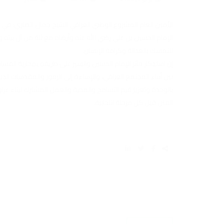
الأمين العام المشروع الوطني العراقي الشيخ جمال الضاري: ف
الإمام الحسين بن علي رضي الله عنه وأرضاه مع ثلة من آل بيته
للتمسك بالعدالة وكرامة الإنسان.
إن استذكار مآثر الإمام الحسين والسير على طريقه بمحاربة الفساد
بين أبناء المجتمع العراقي، والإساءة إلى الرموز والمقدسات الد
بالوحدة وتعزيز قيم التسامح والمحبة والعمل المشترك لبناء ع
الفتن قبل كل مرحلة انتخابية.