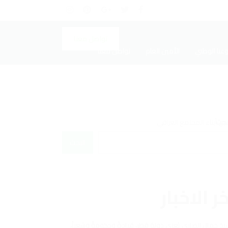
تواصل معنا
عنا الوطني
الأمين العام
تواصل معنا
بحث
البحث
ر الاخبار
يخ جمال الضاري يُعزي دولة قطر، قيادةً وحكومةً وشعباً،