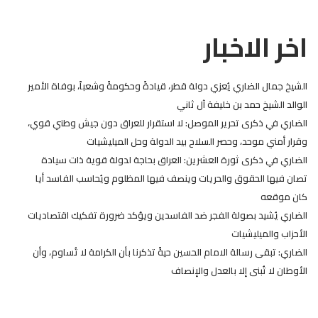
اخر الاخبار
الشيخ جمال الضاري يُعزي دولة قطر، قيادةً وحكومةً وشعباً، بوفاة الأمير
الوالد الشيخ حمد بن خليفة آل ثاني
الضاري في ذكرى تحرير الموصل: لا استقرار للعراق دون جيش وطني قوي،
وقرار أمني موحد، وحصر السلاح بيد الدولة وحل الميليشيات
الضاري في ذكرى ثورة العشرين: العراق بحاجة لدولة قوية ذات سيادة
تصان فيها الحقوق والحريات وينصف فيها المظلوم ويُحاسب الفاسد أيا
كان موقعه
الضاري يُشيد بصولة الفجر ضد الفاسدين ويؤكد ضرورة تفكيك اقتصاديات
الأحزاب والميليشيات
الضاري: تبقى رسالة الامام الحسين حيةً تذكرنا بأن الكرامة لا تُساوم، وأن
الأوطان لا تُبنى إلا بالعدل والإنصاف