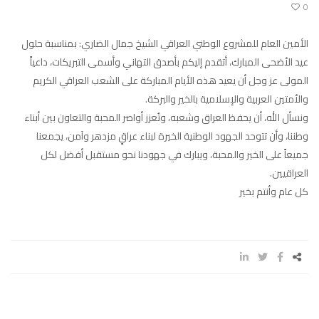
0
الأمين العام للمشروع الوطني العراقي الشيخ جمال الضاري: بمناسبة حلول
عيد الأضحى المبارك، أتقدم إليكم بأصدق التهاني وأسمى التبريكات، داعياً
المولى عز وجل أن يعيد هذه الأيام المباركة على الشعب العراقي الكريم
والأمتين العربية والإسلامية بالخير والبركة.
ونسأل الله، أن يحفظ العراق وشعبه، وتُعزز أواصر المحبة والتعاون بين أبناء
وطننا، وأن تتوحد الجهود الوطنية الخيرة لبناء عراقٍ مزدهر وآمن، يجمعنا
جميعاً على الخير والمحبة، ويبارك في جهودنا نحو مستقبل أفضل لكل
العراقيين.
كل عام وأنتم بخير