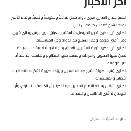
اخر الاخبار
الشيخ جمال الضاري يُعزي دولة قطر، قيادةً وحكومةً وشعباً، بوفاة الأمير
الوالد الشيخ حمد بن خليفة آل ثاني
الضاري في ذكرى تحرير الموصل: لا استقرار للعراق دون جيش وطني قوي،
وقرار أمني موحد، وحصر السلاح بيد الدولة وحل الميليشيات
الضاري في ذكرى ثورة العشرين: العراق بحاجة لدولة قوية ذات سيادة
تصان فيها الحقوق والحريات وينصف فيها المظلوم ويُحاسب الفاسد أيا
كان موقعه
الضاري يُشيد بصولة الفجر ضد الفاسدين ويؤكد ضرورة تفكيك اقتصاديات
الأحزاب والميليشيات
الضاري: تبقى رسالة الامام الحسين حيةً تذكرنا بأن الكرامة لا تُساوم، وأن
الأوطان لا تُبنى إلا بالعدل والإنصاف
لا توجد تعليقات للعرض.