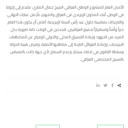
الأمين العام للمشروع الوطني العراقي الشيخ جمال الضاري: نتقدم إلى إخوتنا
في الوطن، أبناء المكون الإيزيدي في العراق والمهجر، بأجمل عبارات التهاني
والتبريكات بمناسبة حلول عيد رأس السنة الإيزيدية، آملين أن يكون هذا العام
خيراً وأمناً واستقراراً لجميع العراقيين، مُجددين في الوقت ذاته ضرورة بذل
المزيد من الجهود وزيادة التنسيق المحلي والدولي للإفراج عن المختطفات
الايزيديات، وإعادة العوائل النازحة إلى مناطقها الأصلية، وفرض هيبة الدولة
وسلطة القانون في قضاء سنجار، وعدم السماح لأي جهة كانت بالمساس
بالنسيج المجتمعي العراقي.