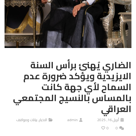
الضاري يُهنئ برأس السنة
الايزيدية ويؤكد ضرورة عدم
السماح لأي جهة كانت
بالمساس بالنسيج المجتمعي
العراقي
أبريل 16, 2025
admin
الاخبار
,
بيانات ومواقف
0
0