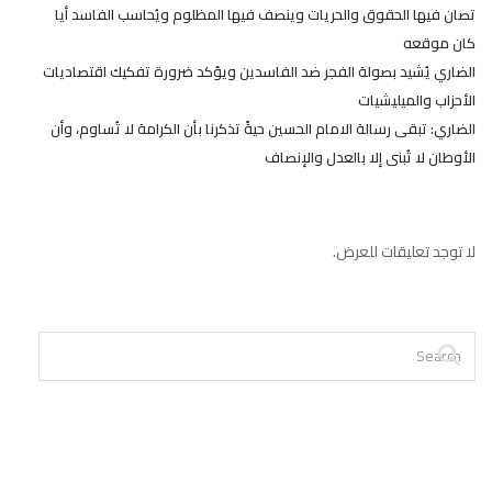
تصان فيها الحقوق والحريات وينصف فيها المظلوم ويُحاسب الفاسد أيا
كان موقعه
الضاري يُشيد بصولة الفجر ضد الفاسدين ويؤكد ضرورة تفكيك اقتصاديات
الأحزاب والميليشيات
الضاري: تبقى رسالة الامام الحسين حيةً تذكرنا بأن الكرامة لا تُساوم، وأن
الأوطان لا تُبنى إلا بالعدل والإنصاف
لا توجد تعليقات للعرض.