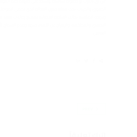
عن أي تأثيرات أو ضغوط سياسية، ونُشدد على ضرورة دعم المؤس
الحقوق والحريات، تحت مظلة ميزان العدالة الذي يحمي المواطن
وبهذه المناسبة نطالب السلطة القضائية بتسريع إجراءات تنفيذ قا
التحقيق والمحاكمة، والإفراج عن الأبرياء منهم وعدم السماح ل
العراقي.
PREV
اترك تعليقاً