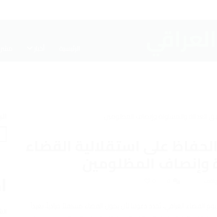
الرئيسية
أخبار
مشرو
ال
لحفاظ على استقلالية القضاء
ة وإنصاف المظلومين
اخ
مواقف
0
0
القضاء العراقي، نُجدد دعوتنا لأن يكون القضاء مستقلاً حيادياً، بعيداً
الش