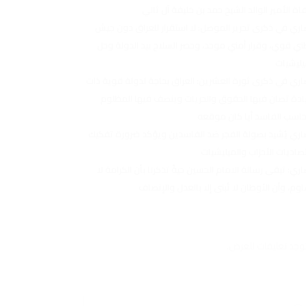
اة الأمير الوالد الشيخ حمد بن خليفة آل ثاني
اري في ذكرى تحرير الموصل: لا استقرار للعراق دون جيش
ي قوي، وقرار أمني موحد، وحصر السلاح بيد الدولة وحل
يليشيات
اري في ذكرى ثورة العشرين: العراق بحاجة لدولة قوية ذات
دة تصان فيها الحقوق والحريات وينصف فيها المظلوم
حاسب الفاسد أيا كان موقعه
اري يُشيد بصولة الفجر ضد الفاسدين ويؤكد ضرورة تفكيك
صاديات الأحزاب والميليشيات
اري: تبقى رسالة الامام الحسين حيةً تذكرنا بأن الكرامة لا
اوم، وأن الأوطان لا تُبنى إلا بالعدل والإنصاف
توجد تعليقات للعرض.