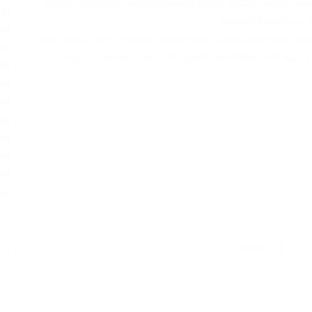
سة القضائية، لتحقيق العدالة والمساواة وإنصاف المظلومين، وضمان
بوف
ين من الظلم والاضطهاد.
الض
نون العفو العام، وضمان العدالة الكاملة للمعتقلين الذين شملوا بإعادة
وطن
أي جهة كانت بعرقلة تنفيذ القانون، الذي صوت عليه مجلس النواب
الم
الض
سيا
ويُ
الض
اقت
الض
تُس
NEXT
لا 