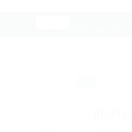
تواصل معنا
عنا الوطني
الأمين العام
تواصل معنا
بحث
البحث
ر الاخبار
يخ جمال الضاري يُعزي دولة قطر، قيادةً وحكومةً وشعباً،