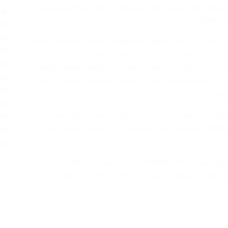
سفير الدكتور محمد الحسان ممثل الأمين العام للأمم المتحدة في
بوف
ة ومقاومة الاحتلال.
الض
وطن
مال الضاري، الذي رحب بالحضور وما يمثلوه من مقامات وشخصيات عراقية
الم
ير محمد الحسان الذي لبى دعوة الحضور، وما يعكسه من أهتمام
الض
أن التحديات التي تواجه العراق، تقتضي توحيد الخطاب والكلمة الوطنية
سيا
ذلك حواراً وطنياً شاملاً ممكن أن تلعب الأمم المتحدة أو شخص السيد
ويُ
حوار.
الض
الإجتماع الهام الذي ضم نخبة من الرموز الوطنية العراقية، معبراً عن ثقته
اقت
 والثقافي والعمق التاريخيّ والمعرفي، الذي أعطى للبشرية أعظم
الض
تُس
رة تعزيز الوحدة الوطنية والحفاظ على النسيج المجتمعي، ودعم
ات وتثبيت الإستقرار المستدام والمضي بعجلة التقدم الاقتصادي.
لا 