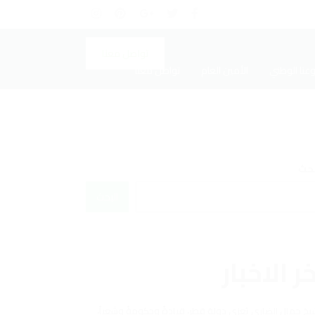
تواصل معنا
عنا الوطني
الأمين العام
تواصل معنا
بحث
البحث
ر الاخبار
يخ جمال الضاري يُعزي دولة قطر، قيادةً وحكومةً وشعباً،