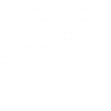
أستقبل زعماء قبائل عشائر وشخصيات وكفاءات وطنية، سعادة ال
العراق، وذلك في مبنى خان ضاري الذي يمثل رمزاً للوحدة الوطني
وأفتتح اللقاء، الأمين العام للمشروع الوطني العراقي الشيخ ج
تعكس التنوع المجتمعي في البلاد، مقدماً شكره لسعادة السف
بالإستماع إلى الرأي العام العراقي الرسمي وغير الرسمي، مؤكداً 
لمواجهة التحديات ومعالجة المشاكل التي يواجهها البلد، ويتطلب 
ممثل الأمم الأمين العام دوراً مؤثراً في تيسير تحقيق مثل هذا ال
من جهته ثمن السيد السفير محمد الحسان هذا اللقاء، واصفاً اياه ب
بمستقبل أفضل وأكثر خيراً للعراق وشعبه، صاحب الإرث الحضاري
المنجزات، وهو قادر على مواجهة التحديات والتغلب على الصعاب.
هذا وشارك عدد من الحضور في مداخلات، تركزت جميعها على ضرو
المطالبة بعقد حوار وطني شامل، يُمكن العراق من مواجهة الأزم