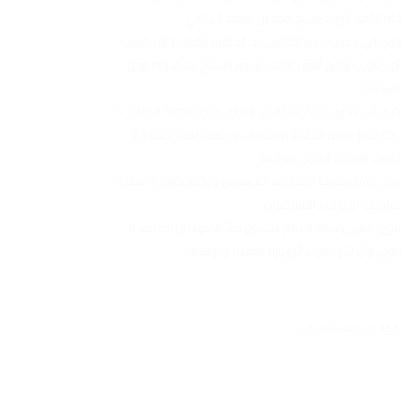
اة الأمير الوالد الشيخ حمد بن خليفة آل ثاني
اري في ذكرى تحرير الموصل: لا استقرار للعراق دون جيش
ي قوي، وقرار أمني موحد، وحصر السلاح بيد الدولة وحل
يليشيات
اري في ذكرى ثورة العشرين: العراق بحاجة لدولة قوية ذات
دة تصان فيها الحقوق والحريات وينصف فيها المظلوم
حاسب الفاسد أيا كان موقعه
اري يُشيد بصولة الفجر ضد الفاسدين ويؤكد ضرورة تفكيك
صاديات الأحزاب والميليشيات
اري: تبقى رسالة الامام الحسين حيةً تذكرنا بأن الكرامة لا
اوم، وأن الأوطان لا تُبنى إلا بالعدل والإنصاف
توجد تعليقات للعرض.