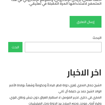
المتصفح لاستخدامها المرة المقبلة في تعليقي.
البحث
البحث
اخر الاخبار
الشيخ جمال الضاري يُعزي دولة قطر، قيادةً وحكومةً وشعباً، بوفاة الأمير
الوالد الشيخ حمد بن خليفة آل ثاني
الضاري في ذكرى تحرير الموصل: لا استقرار للعراق دون جيش وطني قوي،
وقرار أمني موحد، وحصر السلاح بيد الدولة وحل الميليشيات