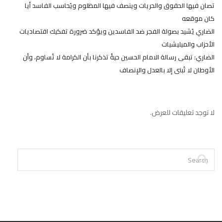
تصان فيها الحقوق والحريات وينصف فيها المظلوم ويُحاسب الفاسد أيا
كان موقعه
الضاري يُشيد بصولة الفجر ضد الفاسدين ويؤكد ضرورة تفكيك اقتصاديات
الأحزاب والميليشيات
الضاري: تبقى رسالة الامام الحسين حيةً تذكرنا بأن الكرامة لا تُساوم، وأن
الأوطان لا تُبنى إلا بالعدل والإنصاف
لا توجد تعليقات للعرض.