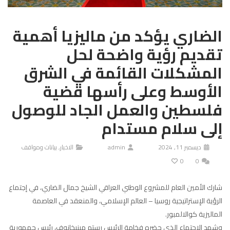
الضاري يؤكد من ماليزيا أهمية
تقديم رؤية واضحة لحل
المشكلات القائمة في الشرق
الأوسط وعلى رأسها قضية
فلسطين والعمل الجاد للوصول
إلى سلام مستدام
ديسمبر 11, 2024
admin
الاخبار
,
بيانات ومواقف
0
0
شارك الأمين العام للمشروع الوطني العراقي الشيخ جمال الضاري، في إجتماع
الرؤية الإستراتيجية روسيا – العالم الإسلامي، والمنعقد في العاصمة
الماليزية كوالالمبور.
وشهد الاجتماع الذي حضره فخامة الرئيس رستم مينيخانوف، رئيس جمهورية