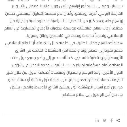
تتارستان، ومعالي السيد أنور إبراهيم، رئيس وزراء ماليزيا، ومعالي نائب وزير
الخارجية الروسي أندريه رودينكو، وأمين عام منظمة التعاون الإسلامي حسين
إبراهيم طه، وعدد كبير من الشخصيات السياسية والدبلوماسية والدينية من
مختلف أرجاء العالم، مناقشات موسعة لتطورات الأوضاع المتسارعة في العالم
الإسلامي وتحديداً ما حدث ويحدث في فلسطين ولبنان وسوريا.
هذا وأكد الشيخ جمال الضاري، في كلمته خلال الاجتماع، أن العالم الإسلامي
مدعو بقوة إلى تقديم رؤية واضحة لحل المشكلات القائمة في الشرق
الأوسط وأولها قضية فلسطين، كما أنه مدعو إلى وضع جميع دول هذه
المنطقة أمام مسؤولية احترام خيارات الشعوب، وعدم التدخل في شؤون
الدول الأخرى، ونبذ التوسع والعدوان وسياسات أضعاف الدول من خلال خلق
تنظيمات مسلحة داخلها تعمل حرفيا على صناعة دول فاشلة أو هشة، وهو
من بين أهم أسباب الهشاشة التي يعيشها الشرق الأوسط، والعمل بشكل
جاد من أجل الوصول إلى سلام مستدام.