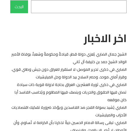
البحث
اخر الاخبار
الشيخ جمال الضاري يُعزي دولة قطر، قيادةً وحكومةً وشعباً، بوفاة الأمير
الوالد الشيخ حمد بن خليفة آل ثاني
الضاري في ذكرى تحرير الموصل: لا استقرار للعراق دون جيش وطني قوي،
وقرار أمني موحد، وحصر السلاح بيد الدولة وحل الميليشيات
الضاري في ذكرى ثورة العشرين: العراق بحاجة لدولة قوية ذات سيادة
تصان فيها الحقوق والحريات وينصف فيها المظلوم ويُحاسب الفاسد أيا
كان موقعه
الضاري يُشيد بصولة الفجر ضد الفاسدين ويؤكد ضرورة تفكيك اقتصاديات
الأحزاب والميليشيات
الضاري: تبقى رسالة الامام الحسين حيةً تذكرنا بأن الكرامة لا تُساوم، وأن
الأوطان لا تُبنى إلا بالعدل والإنصاف