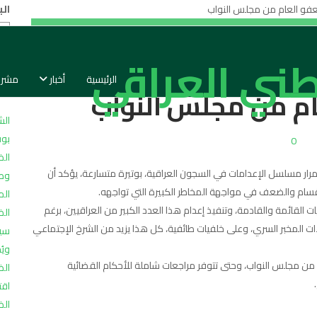
ال
فيذ أحكام الإعدام حتى
اخ
الرئيسية
أخبار
مشرو
ام من مجلس النواب
الش
بوف
0
الض
رار مسلسل الإعدامات في السجون العراقية، بوتيرة متسارعة، يؤكد أن
وطن
قسام والضعف في مواجهة المخاطر الكبيرة التي تواجهه.
الم
القائمة والقادمة، وتنفيذ إعدام هذا العدد الكبير من العراقيين، برغم
الض
ات المخبر السري، وعلى خلفيات طائفية، كل هذا يزيد من الشرخ الإجتماعي
سيا
ويُ
 من مجلس النواب، وحتى تتوفر مراجعات شاملة للأحكام القضائية
الض
اقت
الض