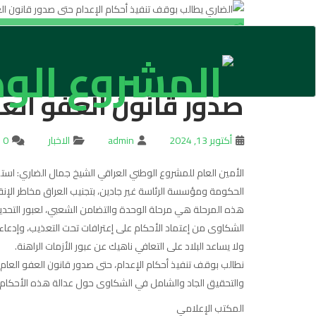
الضاري يطالب بوقف تن
صدور قانون العفو الع
أكتوبر 13, 2024
admin
الاخبار
0
الأمين العام للمشروع الوطني العراقي الشيخ جمال الضاري: استم
الحكومة ومؤسسة الرئاسة غير جادين، بتجنيب العراق مخاطر الإن
هذه المرحلة هي مرحلة الوحدة والتضامن الشعبي، لعبور التحديات 
الشكاوى من إعتماد الأحكام على إعترافات تحت التعذيب، وإدعاء
ولا يساعد البلاد على التعافي ناهيك عن عبور الأزمات الراهنة.
نطالب بوقف تنفيذ أحكام الإعدام، حتى صدور قانون العفو العام
والتحقيق الجاد والشامل في الشكاوى حول عدالة هذه الأحكام.
المكتب الإعلامي