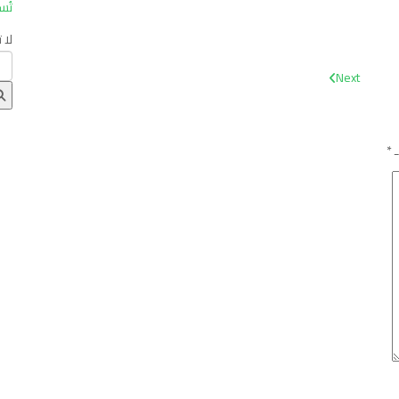
تُس
لا 
Next
ـ
*