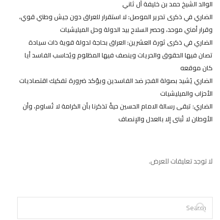
الوالد الشيخ حمد بن خليفة آل ثاني
الضاري في ذكرى تحرير الموصل: لا استقرار للعراق دون جيش وطني قوي،
وقرار أمني موحد، وحصر السلاح بيد الدولة وحل الميليشيات
الضاري في ذكرى ثورة العشرين: العراق بحاجة لدولة قوية ذات سيادة
تصان فيها الحقوق والحريات وينصف فيها المظلوم ويُحاسب الفاسد أيا
كان موقعه
الضاري يُشيد بصولة الفجر ضد الفاسدين ويؤكد ضرورة تفكيك اقتصاديات
الأحزاب والميليشيات
الضاري: تبقى رسالة الامام الحسين حيةً تذكرنا بأن الكرامة لا تُساوم، وأن
الأوطان لا تُبنى إلا بالعدل والإنصاف
لا توجد تعليقات للعرض.