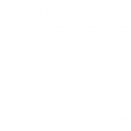
لمي للمفقودين والمخفيين قسراً، يُجدد المشروع الوطني
 للكشف عن مصير الأبرياء الذين تم تغييبهم منذ سنوات طويلة
ة، يدفع الأهالي لتدويل قضيتهم من أجل مساعدتهم بمعرفة
دون مذكرات قبض قضائية.
PREV