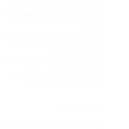
بوفاة الأمير الوالد الشيخ حمد بن خليفة آل ثاني
الضاري في ذكرى تحرير الموصل: لا استقرار للعراق دون جيش
وطني قوي، وقرار أمني موحد، وحصر السلاح بيد الدولة وحل
الميليشيات
الضاري في ذكرى ثورة العشرين: العراق بحاجة لدولة قوية ذات
سيادة تصان فيها الحقوق والحريات وينصف فيها المظلوم
ويُحاسب الفاسد أيا كان موقعه
الضاري يُشيد بصولة الفجر ضد الفاسدين ويؤكد ضرورة تفكيك
اقتصاديات الأحزاب والميليشيات
الضاري: تبقى رسالة الامام الحسين حيةً تذكرنا بأن الكرامة لا
تُساوم، وأن الأوطان لا تُبنى إلا بالعدل والإنصاف
لا توجد تعليقات للعرض.