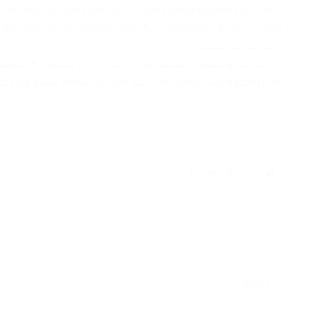
الأمين العام للمشروع الوطني العراقي الشيخ جمال الضاري: في اليوم العا
العراقي دعوته إلى جميع الشركاء والحكومة العراقية، بضرورة العمل الجاد
وتحت ظروف معقدة.
إن المماطلة والتسويف المتعمد لهذا الملف من قبل الحكومات المتعاقب
أماكن احتجاز فلذات أكبادهم الذين غيبوا قسراً تحت سطوة السلاح، ومن 
المكتب الإعلامي
NEXT