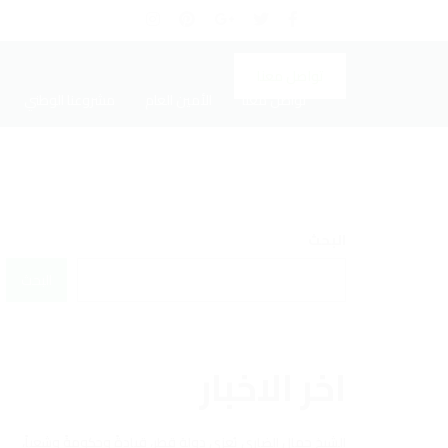
تواصل معنا
تواصل معنا
الأمين العام
مشروعنا الوطني
البحث
البحث
اخر الاخبار
الشيخ جمال الضاري يُعزي دولة قطر، قيادةً وحكومةً وشعباً،