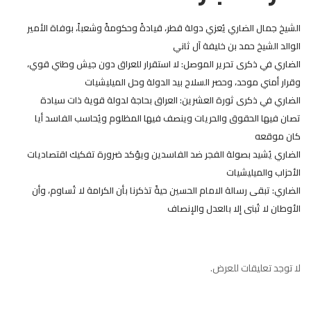
الشيخ جمال الضاري يُعزي دولة قطر، قيادةً وحكومةً وشعباً، بوفاة الأمير
الوالد الشيخ حمد بن خليفة آل ثاني
الضاري في ذكرى تحرير الموصل: لا استقرار للعراق دون جيش وطني قوي،
وقرار أمني موحد، وحصر السلاح بيد الدولة وحل الميليشيات
الضاري في ذكرى ثورة العشرين: العراق بحاجة لدولة قوية ذات سيادة
تصان فيها الحقوق والحريات وينصف فيها المظلوم ويُحاسب الفاسد أيا
كان موقعه
الضاري يُشيد بصولة الفجر ضد الفاسدين ويؤكد ضرورة تفكيك اقتصاديات
الأحزاب والميليشيات
الضاري: تبقى رسالة الامام الحسين حيةً تذكرنا بأن الكرامة لا تُساوم، وأن
الأوطان لا تُبنى إلا بالعدل والإنصاف
لا توجد تعليقات للعرض.