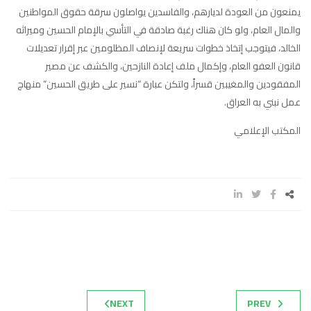
يمنعون من العودة لديارهم، والفاسدين يواصلون سرقة حقوق المواطنين
والمال العام، ولو كان هناك رغبة صادقة في التأسي بالإمام الحسين وميراثه
الخالد، فيتوجب إتخاذ خطوات سريعة لإنصاف المظلومين عبر إقرار تعديلات
قانون العفو العام، وإكمال ملف إعادة النازحين، والكشف عن مصير
المفقودين والمغيبين قسراً، ولتكن عبارة “نسير على طريق الحسين” منهاج
عمل نبني به العراق.
المكتب الإعلامي
NEXT
PREV