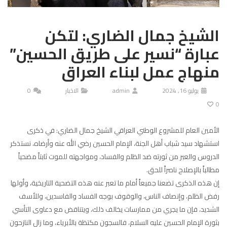
الشيخ جمال الضاري: لتكن
عبارة “نسير على طريق الحسين”
منهاج عمل لبناء العراق
يوليو 16, 2024
admin
الاخبار
0
0
الأمين العام للمشروع الوطني العراقي الشيخ جمال الضاري: في ذكرى
استشهاد سيد شباب أهل الجنة، الإمام الحسين رضي الله عنه وأرضاه، نستذكر
الدروس والعبر من ثورته ضد الظلم والفساد، ومواجهته للموت ثابتاً مضحياً
مطالباً بالإصلاح ناصراً للحق.
إن هذه الذكرى تضعنا جميعاً أمام ما تعبر عنه هذه التضحية التاريخية، وأولها
رفض الظلم، وإنصاف الناس، والوقوف بوجه الفساد والفاسدين، وللأسف
الشديد، فإن ما يجري من ممارسات يخالف ذلك، ويتناقض مع دعاوى التأسي
بثورة الإمام الحسين عليه السلام، فالسجون مكتظة بالأبرياء، وما زال النازحون