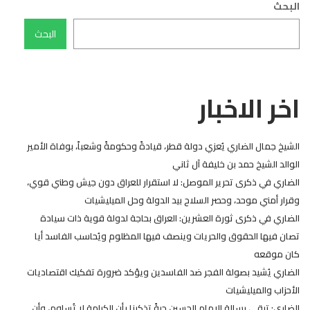
البحث
البحث
اخر الاخبار
الشيخ جمال الضاري يُعزي دولة قطر، قيادةً وحكومةً وشعباً، بوفاة الأمير
الوالد الشيخ حمد بن خليفة آل ثاني
الضاري في ذكرى تحرير الموصل: لا استقرار للعراق دون جيش وطني قوي،
وقرار أمني موحد، وحصر السلاح بيد الدولة وحل الميليشيات
الضاري في ذكرى ثورة العشرين: العراق بحاجة لدولة قوية ذات سيادة
تصان فيها الحقوق والحريات وينصف فيها المظلوم ويُحاسب الفاسد أيا
كان موقعه
الضاري يُشيد بصولة الفجر ضد الفاسدين ويؤكد ضرورة تفكيك اقتصاديات
الأحزاب والميليشيات
الضاري: تبقى رسالة الامام الحسين حيةً تذكرنا بأن الكرامة لا تُساوم، وأن