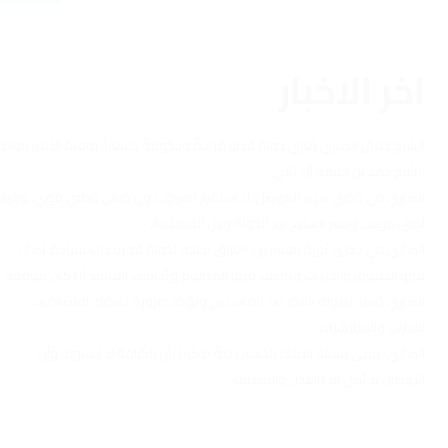
اخر الاخبار
الشيخ جمال الضاري يُعزي دولة قطر، قيادةً وحكومةً وشعباً، بوفاة الأمير الوالد
الشيخ حمد بن خليفة آل ثاني
الضاري في ذكرى تحرير الموصل: لا استقرار للعراق دون جيش وطني قوي، وقرار
أمني موحد، وحصر السلاح بيد الدولة وحل الميليشيات
الضاري في ذكرى ثورة العشرين: العراق بحاجة لدولة قوية ذات سيادة تصان
فيها الحقوق والحريات وينصف فيها المظلوم ويُحاسب الفاسد أيا كان موقعه
الضاري يُشيد بصولة الفجر ضد الفاسدين ويؤكد ضرورة تفكيك اقتصاديات
الأحزاب والميليشيات
الضاري: تبقى رسالة الامام الحسين حيةً تذكرنا بأن الكرامة لا تُساوم، وأن
الأوطان لا تُبنى إلا بالعدل والإنصاف