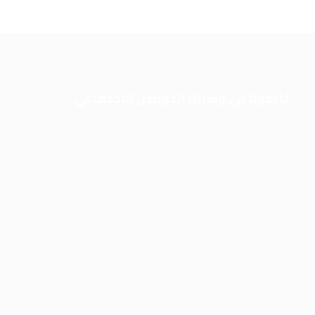
تابعونا في وسائل التواصل الاجتماعي
في
هاء
جميع الحقوق محفوظة للمشروع الوطني العراقي