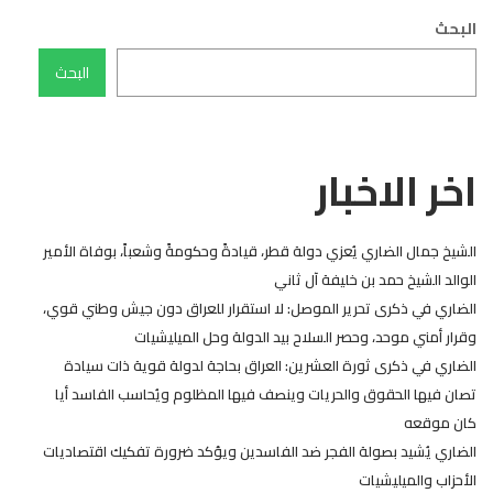
البحث
البحث
اخر الاخبار
الشيخ جمال الضاري يُعزي دولة قطر، قيادةً وحكومةً وشعباً، بوفاة الأمير
الوالد الشيخ حمد بن خليفة آل ثاني
الضاري في ذكرى تحرير الموصل: لا استقرار للعراق دون جيش وطني قوي،
وقرار أمني موحد، وحصر السلاح بيد الدولة وحل الميليشيات
الضاري في ذكرى ثورة العشرين: العراق بحاجة لدولة قوية ذات سيادة
تصان فيها الحقوق والحريات وينصف فيها المظلوم ويُحاسب الفاسد أيا
كان موقعه
الضاري يُشيد بصولة الفجر ضد الفاسدين ويؤكد ضرورة تفكيك اقتصاديات
الأحزاب والميليشيات