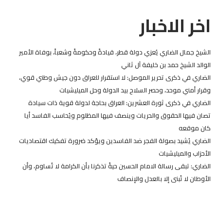
اخر الاخبار
الشيخ جمال الضاري يُعزي دولة قطر، قيادةً وحكومةً وشعباً، بوفاة الأمير
الوالد الشيخ حمد بن خليفة آل ثاني
الضاري في ذكرى تحرير الموصل: لا استقرار للعراق دون جيش وطني قوي،
وقرار أمني موحد، وحصر السلاح بيد الدولة وحل الميليشيات
الضاري في ذكرى ثورة العشرين: العراق بحاجة لدولة قوية ذات سيادة
تصان فيها الحقوق والحريات وينصف فيها المظلوم ويُحاسب الفاسد أيا
كان موقعه
الضاري يُشيد بصولة الفجر ضد الفاسدين ويؤكد ضرورة تفكيك اقتصاديات
الأحزاب والميليشيات
الضاري: تبقى رسالة الامام الحسين حيةً تذكرنا بأن الكرامة لا تُساوم، وأن
الأوطان لا تُبنى إلا بالعدل والإنصاف