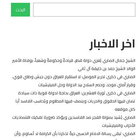
البحث
اخر الاخبار
الشيخ جمال الضاري يُعزي دولة قطر، قيادةً وحكومةً وشعباً، بوفاة الأمير
الوالد الشيخ حمد بن خليفة آل ثاني
الضاري في ذكرى تحرير الموصل: لا استقرار للعراق دون جيش وطني قوي،
وقرار أمني موحد، وحصر السلاح بيد الدولة وحل الميليشيات
الضاري في ذكرى ثورة العشرين: العراق بحاجة لدولة قوية ذات سيادة
تصان فيها الحقوق والحريات وينصف فيها المظلوم ويُحاسب الفاسد أيا
كان موقعه
الضاري يُشيد بصولة الفجر ضد الفاسدين ويؤكد ضرورة تفكيك اقتصاديات
الأحزاب والميليشيات
الضاري: تبقى رسالة الامام الحسين حيةً تذكرنا بأن الكرامة لا تُساوم، وأن