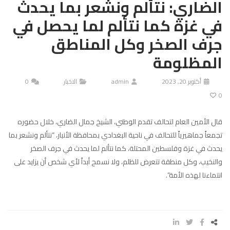
الضاري: نتألم ونشعر بما يحدث
في غزة كما نتألم لما يحصل في
جرف الصخر وكل المناطق
المظلومة
أكتوبر 20, 2023
admin
الاخبار
0
0
قال الأمين العام لتحالف تقدم الوطني، الشيخ جمال الضاري، خلال حضوره
تجمعاً جماهيرياً للتحالف في ناحية البغدادي بمحافظة الأنبار، “نتألم ونشعر بما
يحدث في غزة وفلسطين المحتلة، كما نتألم لما يحدث في جرف الصخر
والنخيب، وكل منطقة تتعرض للظلم، ولا نسمح أبداً لأي شخص أن يزايد على
انتماءنا لهذه الأمة”.