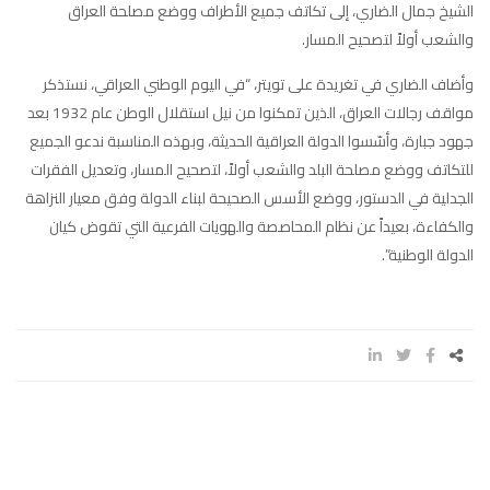
الشيخ جمال الضاري، إلى تكاتف جميع الأطراف ووضع مصلحة العراق
والشعب أولاً لتصحيح المسار.
وأضاف الضاري في تغريدة على تويتر، “في اليوم الوطني العراقي، نستذكر
مواقف رجالات العراق، الذين تمكنوا من نيل استقلال الوطن عام 1932 بعد
جهود جبارة، وأسّسوا الدولة العراقية الحديثة، وبهذه المناسبة ندعو الجميع
للتكاتف ووضع مصلحة البلد والشعب أولاً، لتصحيح المسار، وتعديل الفقرات
الجدلية في الدستور، ووضع الأسس الصحيحة لبناء الدولة وفق معيار النزاهة
والكفاءة، بعيداً عن نظام المحاصصة والهويات الفرعية التي تقوض كيان
الدولة الوطنية”.