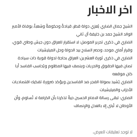
اخر الاخبار
الشيخ جمال الضاري يُعزي دولة قطر، قيادةً وحكومةً وشعباً، بوفاة الأمير
الوالد الشيخ حمد بن خليفة آل ثاني
الضاري في ذكرى تحرير الموصل: لا استقرار للعراق دون جيش وطني قوي،
وقرار أمني موحد، وحصر السلاح بيد الدولة وحل الميليشيات
الضاري في ذكرى ثورة العشرين: العراق بحاجة لدولة قوية ذات سيادة
تصان فيها الحقوق والحريات وينصف فيها المظلوم ويُحاسب الفاسد أيا
كان موقعه
الضاري يُشيد بصولة الفجر ضد الفاسدين ويؤكد ضرورة تفكيك اقتصاديات
الأحزاب والميليشيات
الضاري: تبقى رسالة الامام الحسين حيةً تذكرنا بأن الكرامة لا تُساوم، وأن
الأوطان لا تُبنى إلا بالعدل والإنصاف
لا توجد تعليقات للعرض.