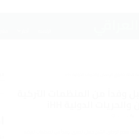
الرئيسية
أخبار
مشرو
ال
 وفداً من المنظمات التركية
لحريات الدولية iHH
اخ
0
0
حالف تقدم الوطني، الشيخ جمال الضاري، وفداً من المنظمات التركية
الش