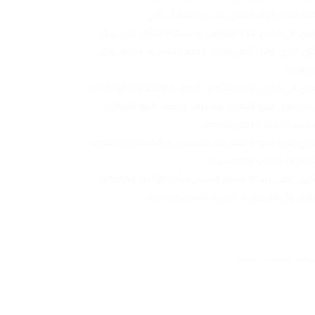
اة الأمير الوالد الشيخ حمد بن خليفة آل ثاني
اري في ذكرى تحرير الموصل: لا استقرار للعراق دون جيش
ي قوي، وقرار أمني موحد، وحصر السلاح بيد الدولة وحل
يليشيات
اري في ذكرى ثورة العشرين: العراق بحاجة لدولة قوية ذات
دة تصان فيها الحقوق والحريات وينصف فيها المظلوم
حاسب الفاسد أيا كان موقعه
اري يُشيد بصولة الفجر ضد الفاسدين ويؤكد ضرورة تفكيك
صاديات الأحزاب والميليشيات
اري: تبقى رسالة الامام الحسين حيةً تذكرنا بأن الكرامة لا
اوم، وأن الأوطان لا تُبنى إلا بالعدل والإنصاف
توجد تعليقات للعرض.