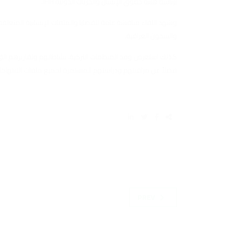
برئاسة هيئة حقوق الإنسان والحريات الدولية iHH.
وشهد اللقاء مناقشة عامة للقضايا والملفات الإنسانية ‏المتعلقة ب
والسجون العراقية.
كذلك استعرض وفد المنظمات التركية، نشاطاتهم وتقاريرهم التي
فضلاً عن مراقبتهم ودراستهم المستمرة لجميع ملفات الانتهاكات
PREV