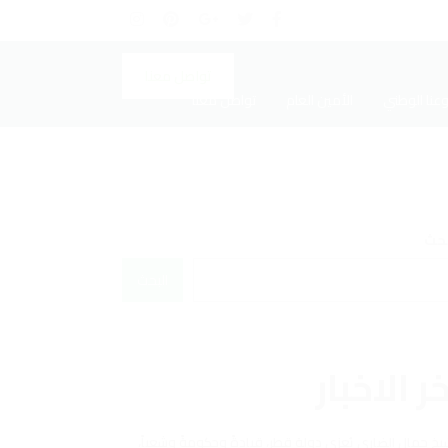
تواصل معنا
عنا الوطني
الأمين العام
تواصل معنا
بحث
البحث
ر الاخبار
يخ جمال الضاري يُعزي دولة قطر، قيادةً وحكومةً وشعباً،