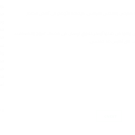
بوف
النازحين واللاجئين العراقيين، بالإضافة للأوضاع في أماكن الاحتجاز
الض
وطن
الم
 وثقوا من خلالها أوضاع حقوق الإنسان، في مخيمات النزوح والمعتقلات،
الض
 التي تُمارس ضد المدنيين.
سيا
ويُ
الض
اقت
الض
تُس
لا 
NEXT