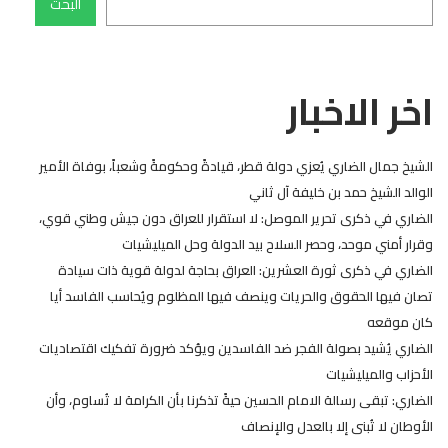
البحث
اخر الاخبار
الشيخ جمال الضاري يُعزي دولة قطر، قيادةً وحكومةً وشعباً، بوفاة الأمير
الوالد الشيخ حمد بن خليفة آل ثاني
الضاري في ذكرى تحرير الموصل: لا استقرار للعراق دون جيش وطني قوي،
وقرار أمني موحد، وحصر السلاح بيد الدولة وحل الميليشيات
الضاري في ذكرى ثورة العشرين: العراق بحاجة لدولة قوية ذات سيادة
تصان فيها الحقوق والحريات وينصف فيها المظلوم ويُحاسب الفاسد أيا
كان موقعه
الضاري يُشيد بصولة الفجر ضد الفاسدين ويؤكد ضرورة تفكيك اقتصاديات
الأحزاب والميليشيات
الضاري: تبقى رسالة الامام الحسين حيةً تذكرنا بأن الكرامة لا تُساوم، وأن
الأوطان لا تُبنى إلا بالعدل والإنصاف