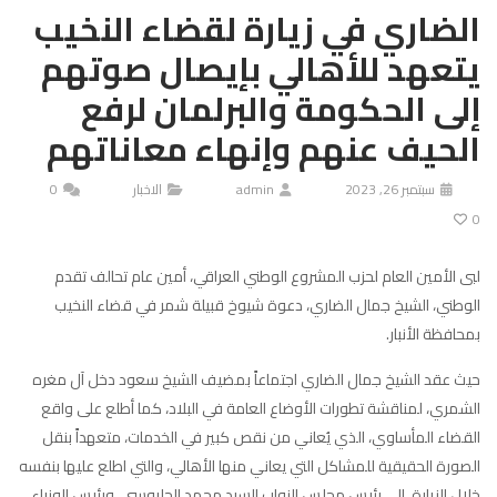
الضاري في زيارة لقضاء النخيب
يتعهد للأهالي بإيصال صوتهم
إلى الحكومة والبرلمان لرفع
الحيف عنهم وإنهاء معاناتهم
سبتمبر 26, 2023
admin
الاخبار
0
0
لبى الأمين العام لحزب المشروع الوطني العراقي، أمين عام تحالف تقدم
الوطني، الشيخ جمال الضاري، دعوة شيوخ قبيلة شمر في قضاء النخيب
بمحافظة الأنبار.
حيث عقد الشيخ جمال الضاري اجتماعاً بمضيف الشيخ سعود دخل آل مغره
الشمري، لمناقشة تطورات الأوضاع العامة في البلاد، كما أطلع على واقع
القضاء المأساوي، الذي يُعاني من نقص كبير في الخدمات، متعهداً بنقل
الصورة الحقيقية للمشاكل التي يعاني منها الأهالي، والتي اطلع عليها بنفسه
خلال الزيارة، إلى رئيس مجلس النواب السيد محمد الحلبوسي، ورئيس الوزراء