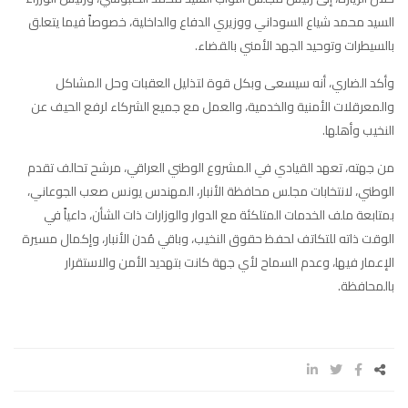
السيد محمد شياع السوداني ووزيري الدفاع والداخلية، خصوصاً فيما يتعلق
بالسيطرات وتوحيد الجهد الأمني بالقضاء.
وأكد الضاري، أنه سيسعى وبكل قوة لتذليل العقبات وحل المشاكل
والمعرقلات الأمنية والخدمية، والعمل مع جميع الشركاء لرفع الحيف عن
النخيب وأهلها.
من جهته، تعهد القيادي في المشروع الوطني العراقي، مرشح تحالف تقدم
الوطني، لانتخابات مجلس محافظة الأنبار، المهندس يونس صعب الجوعاني،
بمتابعة ملف الخدمات المتلكئة مع الدوار والوزارات ذات الشأن، داعياً في
الوقت ذاته للتكاتف لحفظ حقوق النخيب، وباقي مُدن الأنبار، وإكمال مسيرة
الإعمار فيها، وعدم السماح لأي جهة كانت بتهديد الأمن والاستقرار
بالمحافظة.