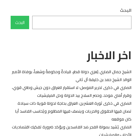
البحث
البحث
اخر الاخبار
الشيخ جمال الضاري يُعزي دولة قطر، قيادةً وحكومةً وشعباً، بوفاة الأمير
الوالد الشيخ حمد بن خليفة آل ثاني
الضاري في ذكرى تحرير الموصل: لا استقرار للعراق دون جيش وطني قوي،
وقرار أمني موحد، وحصر السلاح بيد الدولة وحل الميليشيات
الضاري في ذكرى ثورة العشرين: العراق بحاجة لدولة قوية ذات سيادة
تصان فيها الحقوق والحريات وينصف فيها المظلوم ويُحاسب الفاسد أيا
كان موقعه
الضاري يُشيد بصولة الفجر ضد الفاسدين ويؤكد ضرورة تفكيك اقتصاديات
الأحزاب والميليشيات