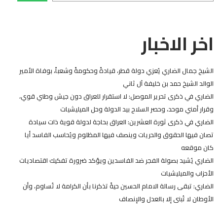
اخر الاخبار
الشيخ جمال الضاري يُعزي دولة قطر، قيادةً وحكومةً وشعباً، بوفاة الأمير
الوالد الشيخ حمد بن خليفة آل ثاني
الضاري في ذكرى تحرير الموصل: لا استقرار للعراق دون جيش وطني قوي،
وقرار أمني موحد، وحصر السلاح بيد الدولة وحل الميليشيات
الضاري في ذكرى ثورة العشرين: العراق بحاجة لدولة قوية ذات سيادة
تصان فيها الحقوق والحريات وينصف فيها المظلوم ويُحاسب الفاسد أيا
كان موقعه
الضاري يُشيد بصولة الفجر ضد الفاسدين ويؤكد ضرورة تفكيك اقتصاديات
الأحزاب والميليشيات
الضاري: تبقى رسالة الامام الحسين حيةً تذكرنا بأن الكرامة لا تُساوم، وأن
الأوطان لا تُبنى إلا بالعدل والإنصاف