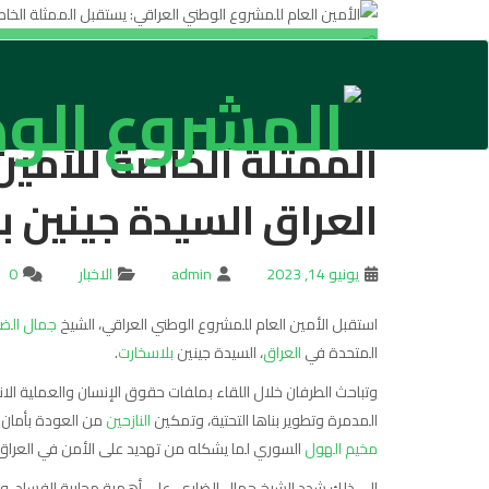
الأمين العام للمشروع 
الممثلة الخاصة للأمين
العراق السيدة جينين ب
يونيو 14, 2023
admin
الاخبار
0
استقبل الأمين العام للمشروع الوطني العراقي، الشيخ
جمال الض
المتحدة في
العراق
، السيدة جينين
بلاسخارت
.
وتباحث الطرفان خلال اللقاء بملفات حقوق الإنسان والعملية الا
المدمرة وتطوير بناها التحتية، وتمكين
النازحين
من العودة بأمان إ
مخيم الهول
السوري لما يشكله من تهديد على الأمن في العراق
إلى ذلك شدد الشيخ جمال الضاري، على أهمية محاربة الفساد، و