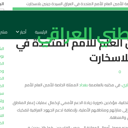
ال
الوطني العراقي: يستقبل
اخ
الرئيسية
أخبار
مشرو
 العام للأمم المتحدة في
الش
لاسخارت
بوف
الض
وطن
0
الم
اري
، في مكتبه بالعاصمة
بغداد
الممثلة الخاصة للأمين العام للأمم
الض
سيا
ويُ
نتخابية، مؤكدين ضرورة زيادة الدعم الأممي لإكمال عمليات إعمار المناطق
الض
لى منازلهم ومناطقهم الأصلية، بإلاضافة لدعم الجهود العراقية لتفكيك
اقت
 والمنطقة.
الض
منع وصول أموال الموازنة إلى جيوب الفاسدين، كما كان يحدث في