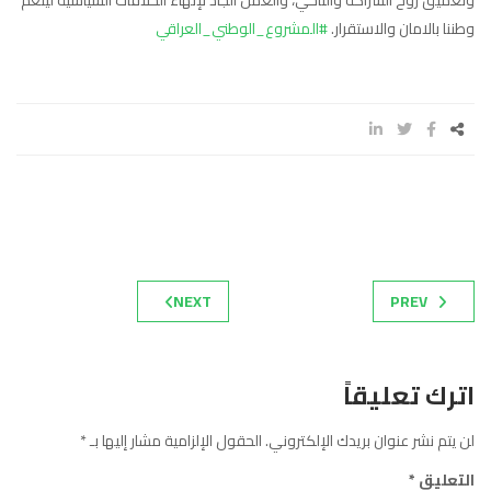
وتعميق روح الشراكة والتآخي، والعمل الجاد لإنهاء الخلافات السياسية لينعم
وطننا بالامان والاستقرار.
#المشروع_الوطني_العراقي
NEXT
PREV
اترك تعليقاً
لن يتم نشر عنوان بريدك الإلكتروني.
الحقول الإلزامية مشار إليها بـ
*
التعليق
*