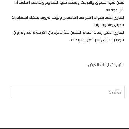
تصان فيها الحقوق والحريات وينصف فيها المظلوم ويُحاسب الفاسد أيا
كان موقعه
الضاري يُشيد بصولة الفجر ضد الفاسدين ويؤكد ضرورة تفكيك اقتصاديات
الأحزاب والميليشيات
الضاري: تبقى رسالة الامام الحسين حيةً تذكرنا بأن الكرامة لا تُساوم، وأن
الأوطان لا تُبنى إلا بالعدل والإنصاف
لا توجد تعليقات للعرض.