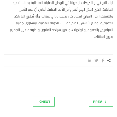
آيات التهاني والتبريكات، لإخوتنا في الوطن الصابئة المندائية بمناسبة عيد
الخليقة، الذي يُمثل لهم أهم وأبرز الأيام الدينية، آملين أن يعم الأمن
والاستقرار في العراق ليعود كل مُهجر ونازح لمنزله، وأن تُطبق الشراكة
الحقيقية لوضع الأسس الصحيحة لبناء الدولة المدنية، ليتساوى جميع
العراقيين بالحقوق والواجبات، وتعزيز سيادة القانون وتطبيقه على الجميع
بدون استثناء.
NEXT
PREV