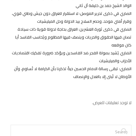
الوالد الشيخ حمد بن خليفة آل ثاني
الضاري في ذكرى تحرير الموصل: لا استقرار للعراق دون جيش وطني قوي،
وقرار أمني موحد، وحصر السلاح بيد الدولة وحل الميليشيات
الضاري في ذكرى ثورة العشرين: العراق بحاجة لدولة قوية ذات سيادة
تصان فيها الحقوق والحريات وينصف فيها المظلوم ويُحاسب الفاسد أيا
كان موقعه
الضاري يُشيد بصولة الفجر ضد الفاسدين ويؤكد ضرورة تفكيك اقتصاديات
الأحزاب والميليشيات
الضاري: تبقى رسالة الامام الحسين حيةً تذكرنا بأن الكرامة لا تُساوم، وأن
الأوطان لا تُبنى إلا بالعدل والإنصاف
لا توجد تعليقات للعرض.