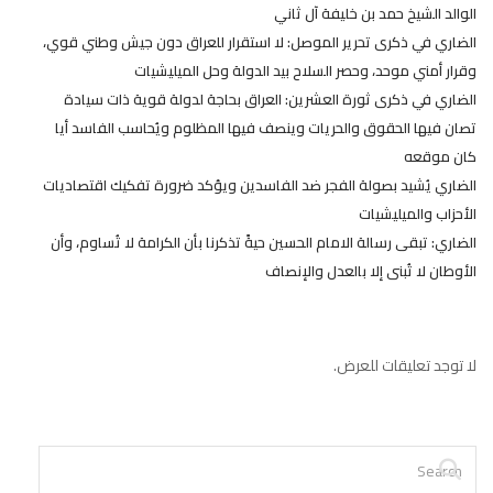
الوالد الشيخ حمد بن خليفة آل ثاني
الضاري في ذكرى تحرير الموصل: لا استقرار للعراق دون جيش وطني قوي،
وقرار أمني موحد، وحصر السلاح بيد الدولة وحل الميليشيات
الضاري في ذكرى ثورة العشرين: العراق بحاجة لدولة قوية ذات سيادة
تصان فيها الحقوق والحريات وينصف فيها المظلوم ويُحاسب الفاسد أيا
كان موقعه
الضاري يُشيد بصولة الفجر ضد الفاسدين ويؤكد ضرورة تفكيك اقتصاديات
الأحزاب والميليشيات
الضاري: تبقى رسالة الامام الحسين حيةً تذكرنا بأن الكرامة لا تُساوم، وأن
الأوطان لا تُبنى إلا بالعدل والإنصاف
لا توجد تعليقات للعرض.