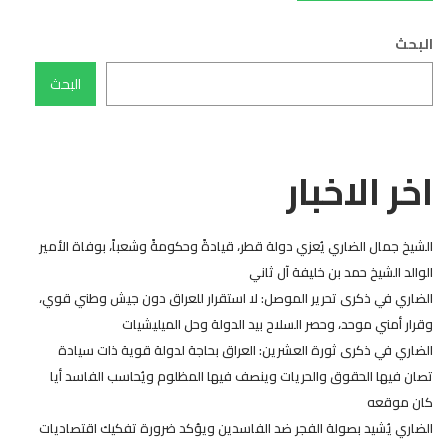
البحث
البحث
اخر الاخبار
الشيخ جمال الضاري يُعزي دولة قطر، قيادةً وحكومةً وشعباً، بوفاة الأمير
الوالد الشيخ حمد بن خليفة آل ثاني
الضاري في ذكرى تحرير الموصل: لا استقرار للعراق دون جيش وطني قوي،
وقرار أمني موحد، وحصر السلاح بيد الدولة وحل الميليشيات
الضاري في ذكرى ثورة العشرين: العراق بحاجة لدولة قوية ذات سيادة
تصان فيها الحقوق والحريات وينصف فيها المظلوم ويُحاسب الفاسد أيا
كان موقعه
الضاري يُشيد بصولة الفجر ضد الفاسدين ويؤكد ضرورة تفكيك اقتصاديات