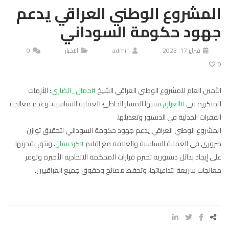
المشروع الوطني العراقي يدعم
جهود حكومة السوداني
فبراير 17, 2023
admin
الاخبار
0
0
الأمين العام للمشروع الوطني العراقي الشيخ
#جمال_الضاري
: الأزمات
المتكررة في ‫
#العراق
‬ سببها المسار الخاطئ للعملية السياسية، وعدم معالجة
الفقرات الجدلية في الدستور وتعديلها.
المشروع الوطني العراقي يدعم جهود حكومة السوداني لتحقيق توازن
ضروري في العملية السياسية والعلاقة مع إقليم
#كردستان
، ونثق بقدرتها
على إيجاد بدائل دستورية تحترم قرارات المحكمة الاتحادية الأخيرة وتوفر
معالجات سريعة لتداعياتها، وتحفظ مصالح وحقوق جميع العراقيين.