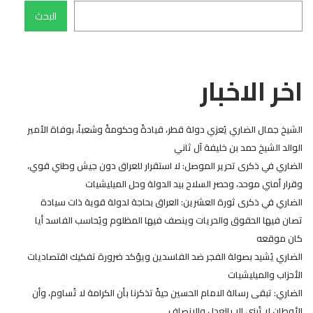
البحث
اخر الاخبار
الشيخ جمال الضاري يُعزي دولة قطر، قيادةً وحكومةً وشعباً، بوفاة الأمير
الوالد الشيخ حمد بن خليفة آل ثاني
الضاري في ذكرى تحرير الموصل: لا استقرار للعراق دون جيش وطني قوي،
وقرار أمني موحد، وحصر السلاح بيد الدولة وحل الميليشيات
الضاري في ذكرى ثورة العشرين: العراق بحاجة لدولة قوية ذات سيادة
تصان فيها الحقوق والحريات وينصف فيها المظلوم ويُحاسب الفاسد أيا
كان موقعه
الضاري يُشيد بصولة الفجر ضد الفاسدين ويؤكد ضرورة تفكيك اقتصاديات
الأحزاب والميليشيات
الضاري: تبقى رسالة الامام الحسين حيةً تذكرنا بأن الكرامة لا تُساوم، وأن
الأوطان لا تُبنى إلا بالعدل والإنصاف