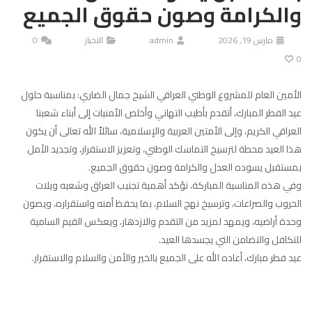
والكرامة وصون حقوق الجميع
مارس 19, 2026
admin
الاخبار
0
0
الأمين العام للمشروع الوطني العراقي الشيخ جمال الضاري: بمناسبة حلول
عيد الفطر المبارك، أتقدم بأطيب التهاني وأخلص الأمنيات إلى أبناء شعبنا
العراقي الكريم، وإلى الأمتين العربية والإسلامية، سائلاً الله تعالى أن يكون
هذا العيد محطة لترسيخ التماسك الوطني، وتعزيز الاستقرار، وتجديد الأمل
بمستقبل يسوده العدل والكرامة وصون حقوق الجميع.
وفي هذه المناسبة المباركة، نؤكد أهمية تجنيب العراق وشعبه ويلات
الحروب والصراعات، وترسيخ نهج السلام، بما يحفظ أمنه واستقراره، ويصون
وحدة أراضيه، ويمهد لمزيد من التقدم والازدهار، ويعكس القيم السامية
للتكافل والتضامن التي يجسدها العيد.
عيد فطر مبارك، أعاده الله على الجميع بالخير والأمن والسلام والاستقرار.