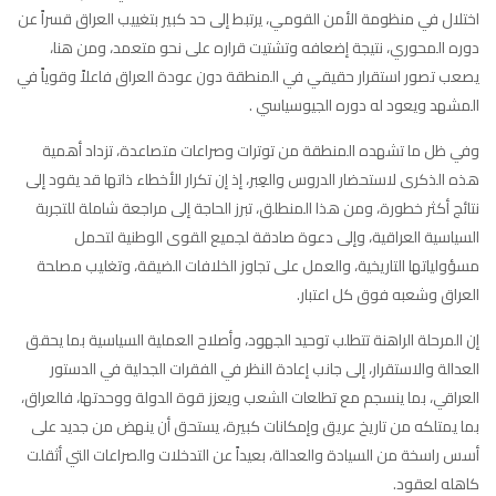
اختلال في منظومة الأمن القومي، يرتبط إلى حد كبير بتغييب العراق قسراً عن
دوره المحوري، نتيجة إضعافه وتشتيت قراره على نحو متعمد، ومن هنا،
يصعب تصور استقرار حقيقي في المنطقة دون عودة العراق فاعلاً وقوياً في
المشهد ويعود له دوره الجيوسياسي .
وفي ظل ما تشهده المنطقة من توترات وصراعات متصاعدة، تزداد أهمية
هذه الذكرى لاستحضار الدروس والعِبر، إذ إن تكرار الأخطاء ذاتها قد يقود إلى
نتائج أكثر خطورة، ومن هذا المنطلق، تبرز الحاجة إلى مراجعة شاملة للتجربة
السياسية العراقية، وإلى دعوة صادقة لجميع القوى الوطنية لتحمل
مسؤولياتها التاريخية، والعمل على تجاوز الخلافات الضيقة، وتغليب مصلحة
العراق وشعبه فوق كل اعتبار.
إن المرحلة الراهنة تتطلب توحيد الجهود، وأصلاح العملية السياسية بما يحقق
العدالة والاستقرار، إلى جانب إعادة النظر في الفقرات الجدلية في الدستور
العراقي، بما ينسجم مع تطلعات الشعب ويعزز قوة الدولة ووحدتها، فالعراق،
بما يمتلكه من تاريخ عريق وإمكانات كبيرة، يستحق أن ينهض من جديد على
أسس راسخة من السيادة والعدالة، بعيداً عن التدخلات والصراعات التي أثقلت
كاهله لعقود.