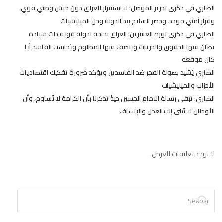
الضاري في ذكرى تحرير الموصل: لا استقرار للعراق دون جيش وطني قوي،
وقرار أمني موحد، وحصر السلاح بيد الدولة وحل الميليشيات
الضاري في ذكرى ثورة العشرين: العراق بحاجة لدولة قوية ذات سيادة
تصان فيها الحقوق والحريات وينصف فيها المظلوم ويُحاسب الفاسد أيا
كان موقعه
الضاري يُشيد بصولة الفجر ضد الفاسدين ويؤكد ضرورة تفكيك اقتصاديات
الأحزاب والميليشيات
الضاري: تبقى رسالة الامام الحسين حيةً تذكرنا بأن الكرامة لا تُساوم، وأن
الأوطان لا تُبنى إلا بالعدل والإنصاف
لا توجد تعليقات للعرض.