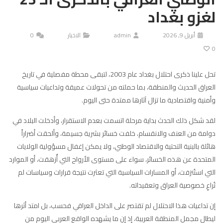
لغزو بغداد
أبريل 9, 2026
admin
الاخبار
0
0
تحل علينا ذكرى احتلال بغداد عام 2003، لتبقى محطة مفصلية في تاريخ
العراق الحديث والمنطقة، بما حملته من تحولات عميقة وتداعيات سياسية
وأمنية واقتصادية ما تزال آثارها ممتدة حتى اليوم.
لقد شكل ذلك الحدث بداية مرحلة اتسمت بعدم الاستقرار، وأدخلت البلاد في
دوامة من العنف والانقسام، خلفت خسائر بشرية جسيمة، وألحقت أضراراً
هائلة بالبنية التحتية والاقتصاد الوطني، ولا يمكن إغفال مسؤولية الولايات
المتحدة عن هذه الخسائر، سواء على مستوى الأرواح التي أُزهقت، أو الموارد
التي استُنزفت، أو المسارات السياسية التي تعثرت نتيجة قرارات وسياسات لم
تُراعِ خصوصية العراق وتعقيداته.
إن تداعيات هذا الاحتلال لم تقتصر على الداخل العراقي فحسب، بل امتد أثرها
ليطال مجمل المنطقة العربية، إذ إن ما يشهده الواقع العربي اليوم من