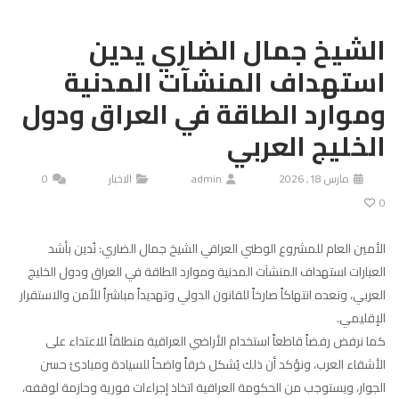
الشيخ جمال الضاري يدين
استهداف المنشآت المدنية
وموارد الطاقة في العراق ودول
الخليج العربي
مارس 18, 2026
admin
الاخبار
0
0
‏الأمين العام للمشروع الوطني العراقي الشيخ جمال الضاري: نُدين بأشد
العبارات استهداف المنشآت المدنية وموارد الطاقة في العراق ودول الخليج
العربي، ونعده انتهاكاً صارخاً للقانون الدولي وتهديداً مباشراً للأمن والاستقرار
الإقليمي.
‏كما نرفض رفضاً قاطعاً استخدام الأراضي العراقية منطلقاً للاعتداء على
الأشقاء العرب، ونؤكد أن ذلك يُشكل خرقاً واضحاً للسيادة ومبادئ حسن
الجوار، ويستوجب من الحكومة العراقية اتخاذ إجراءات فورية وحازمة لوقفه،