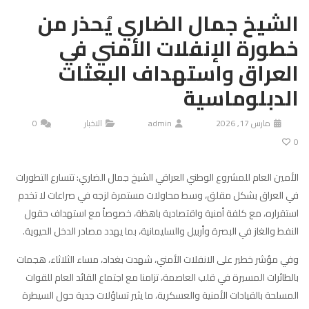
الشيخ جمال الضاري يُحذر من
خطورة الإنفلات الأمني في
العراق واستهداف البعثات
الدبلوماسية
مارس 17, 2026
admin
الاخبار
0
0
الأمين العام للمشروع الوطني العراقي الشيخ جمال الضاري: تتسارع التطورات
في العراق بشكل مقلق، وسط محاولات مستمرة لزجه في صراعات لا تخدم
استقراره، مع كلفة أمنية واقتصادية باهظة، خصوصاً مع استهداف حقول
النفط والغاز في البصرة وأربيل والسليمانية، بما يهدد مصادر الدخل الحيوية.
وفي مؤشر خطير على الانفلات الأمني، شهدت بغداد، مساء الثلاثاء، هجمات
بالطائرات المسيرة في قلب العاصمة، تزامنا مع اجتماع القائد العام للقوات
المسلحة بالقيادات الأمنية والعسكرية، ما يثير تساؤلات جدية حول السيطرة