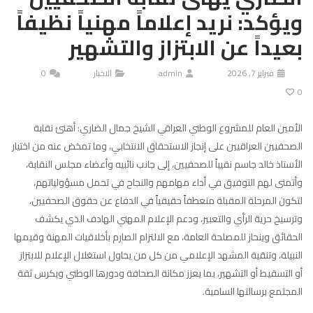
ويؤكد: نريد إعلاماً مهنياً نظيفاً
بعيداً عن الابتزاز والتشهير
فبراير 7, 2026
admin
الاخبار
0
0
الأمين العام للمشروع الوطني العراقي الشيخ جمال الضاري: أهنئ نقابة
الصحفيين العراقيين على إنجاز الاستحقاق الانتخابي، وما تمخض عنه من اختيار
الأستاذ خالد جاسم نقيباً للصحفيين، إلى جانب نائبيه وأعضاء مجلس النقابة،
وأتمنى لهم التوفيق في أداء مهامهم والنجاح في تحمل مسؤولياتهم،
لتكون المرحلة المقبلة منعطفاً حقيقياً في الدفاع عن حقوق الصحفيين،
وترسيخ حرية الرأي والتعبير، ودعم الإعلام المهني الهادف الذي يكشف
الحقائق وينحاز للمصلحة العامة، مع الالتزام الصارم بأخلاقيات المهنة وقيمها
النبيلة، وتنقية المشهد الإعلامي من كل من يحاول استغلال الإعلام للابتزاز
أو التسقيط أو التشهير، بما يعزز مكانة الصحافة ودورها الوطني ويكرس ثقة
المجتمع برسالتها السامية.